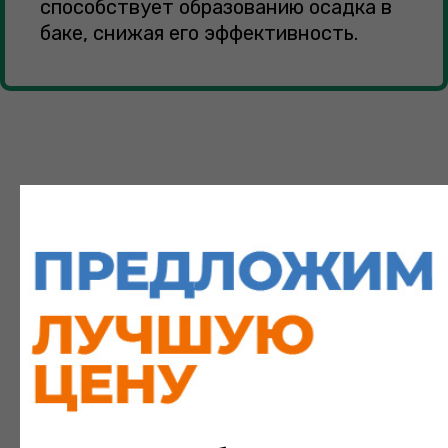
способствует образованию осадка в
баке, снижая его эффективность.
Как подобрать расширительный бак: расчет объема и
давления
Выбор бака — это не «купи побольше, чтобы
наверняка». Важны два ключевых параметра: объем и
предварительное давление.
Объем: Объем расширительного бака должен
составлять 10-12% от общего объема теплоносителя в
системе. Чтобы его рассчитать, можно