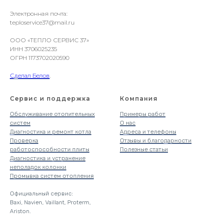
Электронная почта:
teploservice37@mail.ru
ООО «ТЕПЛО СЕРВИС 37»
ИНН 3706025235
ОГРН 1173702020590
Сделал Белов
.
Сервис и поддержка
Компания
Обслуживание отопительных
Примеры работ
систем
О нас
Диагностика и ремонт котла
Адреса и телефоны
Проверка
Отзывы и благодарности
работоспособности плиты
Полезные статьи
Диагностика и устранение
неполадок колонки
Промывка систем отопления
Официальный сервис:
Baxi, Navien, Vaillant, Proterm,
Ariston.